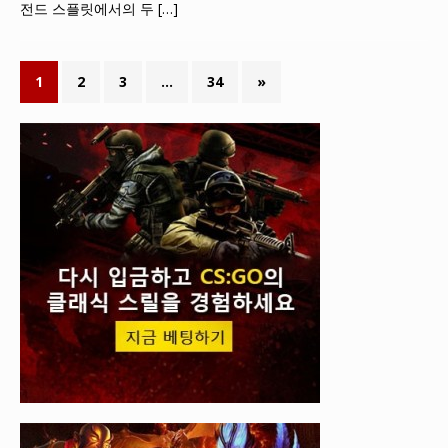
전드 스플릿에서의 두
[…]
1
2
3
…
34
»