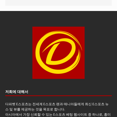
저희에 대해서
다파벳 E스포츠는 전세계 E스포츠 팬과 매니아들에게 최신 E스포츠 뉴
스 및 뷰를 제공하는 것을 목표로 합니다.
아시아에서 가장 신뢰할 수 있는 E스포츠 베팅 웹사이트 중 하나로, 흥미