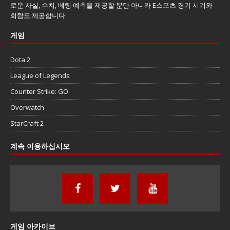
로운 사실, 수치, 베팅 예측을 제공할 뿐만 아니라 E스포츠 경기 시기와
회람도 제공합니다.
게임
Dota 2
League of Legends
Counter Strike: GO
Overwatch
StarCraft 2
계속 이용하십시오
게임 아카이브