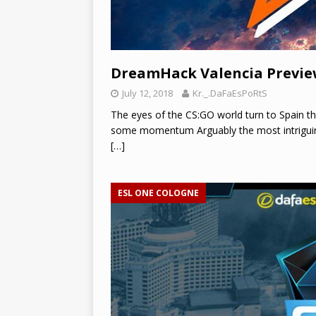
DreamHack Valencia Previ
July 12, 2018
Kr._.DaFaEsPoRtS
The eyes of the CS:GO world turn to Spain t
some momentum Arguably the most intriguin
[…]
ESL ONE COLOGNE