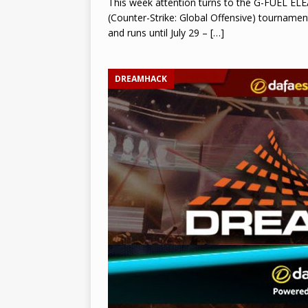
This week attention turns to the G-FUEL ELE
(Counter-Strike: Global Offensive) tourname
and runs until July 29 –
[…]
DREAMHACK