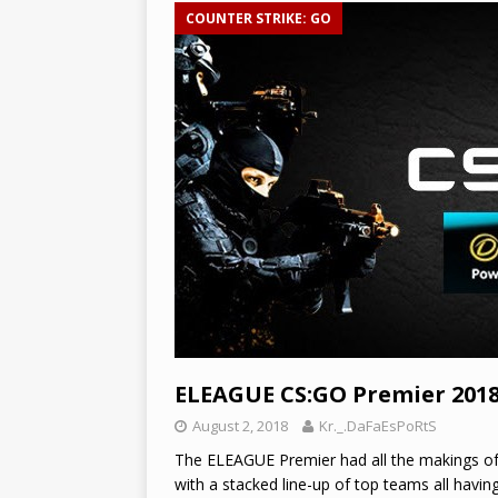
[ March 26, 2021 ]
2021년 SE
COUNTER STRIKE: GO
[ March 25, 2021 ]
인도: 프나틱
BATTLEGROUNDS
ELEAGUE CS:GO Premier 2018
August 2, 2018
Kr._.DaFaEsPoRtS
The ELEAGUE Premier had all the makings of o
with a stacked line-up of top teams all havi