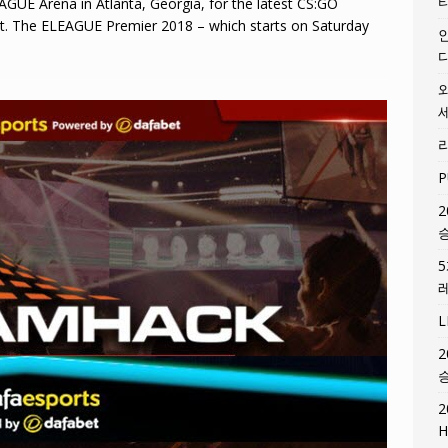
AGUE Arena in Atlanta, Georgia, for the latest CS:GO
nt. The ELEAGUE Premier 2018 – which starts on Saturday
P
2
2
2