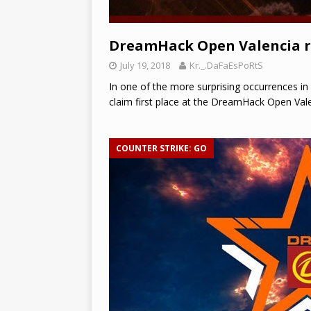
DreamHack Open Valencia 
July 19, 2018
Kr._.DaFaEsPoRtS
In one of the more surprising occurrences in
claim first place at the DreamHack Open Valen
COUNTER STRIKE: GO