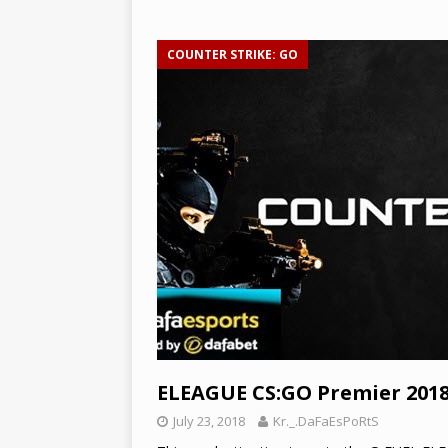
COUNTER STRIKE: GO
ELEAGUE CS:GO Premier 2018
July 23, 2018
Kr._.DaFaEsPoRtS