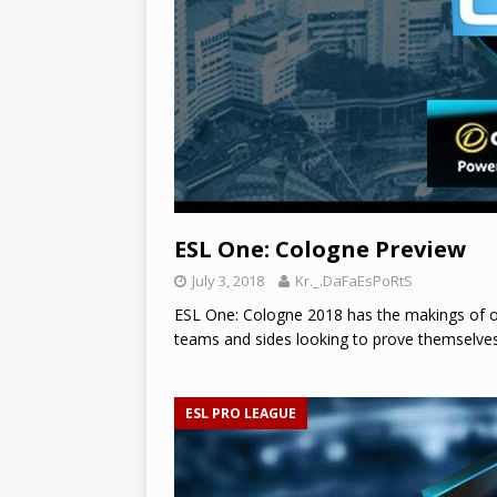
ESL One: Cologne Preview
July 3, 2018
Kr._.DaFaEsPoRtS
ESL One: Cologne 2018 has the makings of one
teams and sides looking to prove themselve
ESL PRO LEAGUE