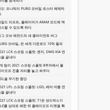
타이틀 공개되다
인도: 프나틱이 PUBG 모바일 로스터 해체하
다
와일드 리프트, 플레이어가 ARAM 모드에 액
세스할 수 있도록 하다
리그 오브 레전드의 새 클라이언트 버그
UBG 모바일, 전 세계 다운로드 10억 돌파
021 LCK 스프링 스플릿: 젠지, DWG KIA 연
승을 끝내다
5개 팀이 2021 스프링 스플릿 8주차에서 플
레이오프 진출 자리를 놓고 싸우다
LDL을 무기한 중단
021 LPL 스프링 스플릿: LGD, 레어 어톰 연
승을 끝내다
021 LCK 스프링 스플릿: T1은 샌드박스가
HLE를 상대로 패한 뒤 플레이오프 티켓을 확