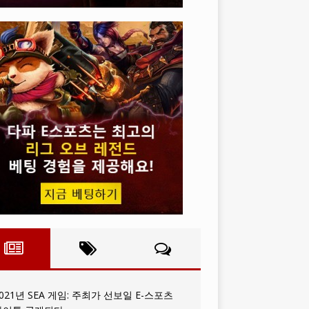
021년 SEA 게임: 주최가 선보일 E-스포츠