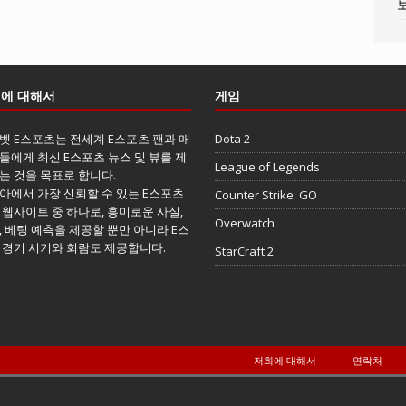
에 대해서
게임
벳 E스포츠는 전세계 E스포츠 팬과 매
Dota 2
들에게 최신 E스포츠 뉴스 및 뷰를 제
League of Legends
는 것을 목표로 합니다.
아에서 가장 신뢰할 수 있는 E스포츠
Counter Strike: GO
 웹사이트 중 하나로, 흥미로운 사실,
Overwatch
, 베팅 예측을 제공할 뿐만 아니라 E스
 경기 시기와 회람도 제공합니다.
StarCraft 2
저희에 대해서
연락처