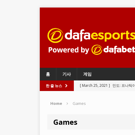
홈
기사
게임
[ March 25, 2021 ]
인도: 프나틱
한 줄 뉴스
BATTLEGROUNDS
Home
Games
[ March 24, 2021 ]
와일드 리프트
LEGENDS
Games
[ March 23, 2021 ]
리그 오브 레
[ March 22, 2021 ]
PUBG 모바일