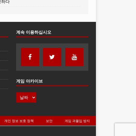
보하다
계속 이용하십시오
게임 아카이브
개인 정보 보호 정책
보안
게임 과몰입 방지