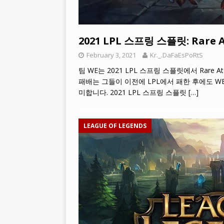
2021 LPL 스프링 스플릿: Rare
February 3, 2021
Kr._.DaFaEsPoRtS
팀 WE는 2021 LPL 스프링 스플릿에서 Rare
패배는 그들이 이전에 LPL에서 패한 후에도 W
미합니다. 2021 LPL 스프링 스플릿
[…]
LEAGUE OF LEGENDS