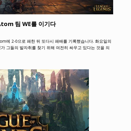
 Atom 팀 WE를 이기다
 Atom에 2-0으로 패한 뒤 또다시 패배를 기록했습니다. 화요일의
E가 그들의 발자취를 찾기 위해 여전히 싸우고 있다는 것을 의