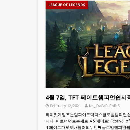
[ March 26, 2021 ]
2021년 SE
LEAGUE OF LEGENDS
[ March 25, 2021 ]
인도: 프나틱
BATTLEGROUNDS
4월 7일, TFT 페이트챔피언쉽
February 12, 2021
Kr._.DaFaEsPoRtS
라이엇게임즈는팀파이트택틱스글로벌챔피언쉽세
니다. 이토너먼트는세트 4.5 페이트: Festiva
4 페이트가오토배틀러의두번째글로벌챔피언쉽