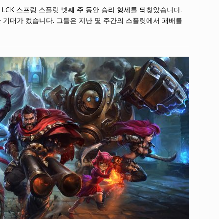
년 LCK 스프링 스플릿 넷째 주 동안 승리 형세를 되찾았습니다.
한 기대가 컸습니다. 그들은 지난 몇 주간의 스플릿에서 패배를