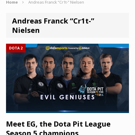
Home
Andreas Franck “Cr1t-” Nielsen
Andreas Franck “Cr1t-”
Nielsen
DOTA 2
Meet EG, the Dota Pit League
Season 5 champions