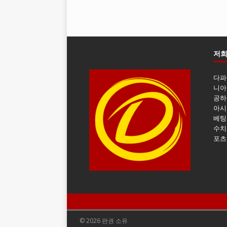
저희
다파
니아
공하
아시
베팅
수치
포츠
© 2026 판권 소유