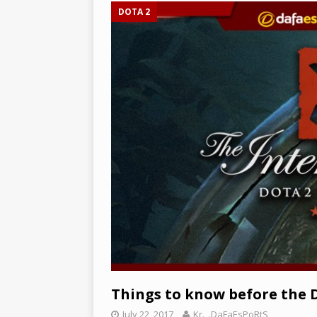
[ March 22, 2021 ]
PUBG 모바일
DOTA 2
BATTLEGROUNDS
[ March 26, 2021 ]
2021년 SE
Things to know before the D
July 22, 2017
Kr._.DaFaEsPoRtS