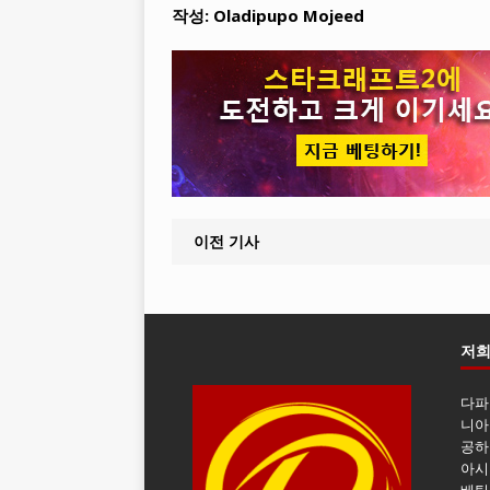
작성:
Oladipupo Mojeed
이전 기사
저희
다파
니아
공하
아시