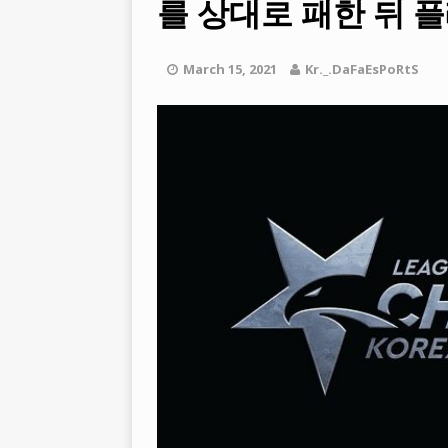
를 상대로 패한 뒤 
[ March 22, 2021 ]
PUBG 모바일
BATTLEGROUNDS
March 15, 2021
Kr._.DaFaEsPoRtS
[ March 26, 2021 ]
2021년 SE