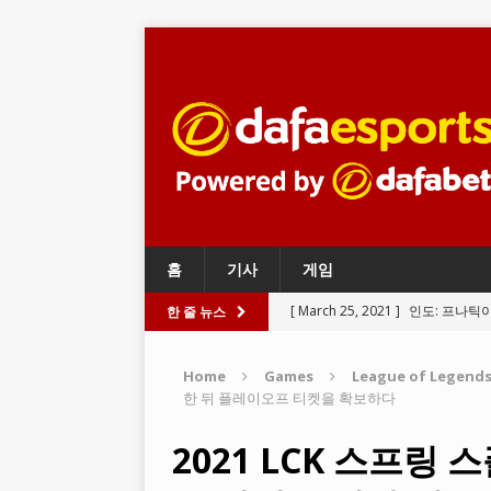
홈
기사
게임
[ March 25, 2021 ]
인도: 프나틱
한 줄 뉴스
BATTLEGROUNDS
Home
Games
League of Legend
[ March 24, 2021 ]
와일드 리프트
한 뒤 플레이오프 티켓을 확보하다
LEGENDS
2021 LCK 스프링 
[ March 23, 2021 ]
리그 오브 레