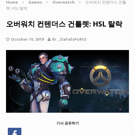
Home
Games
Overwatch
오버워치 컨텐더스 건틀
렛: HSL 탈락
오버워치 컨텐더스 건틀렛: HSL 탈락
October 10, 2019
Kr._.DaFaEsPoRtS
기사 공유하기