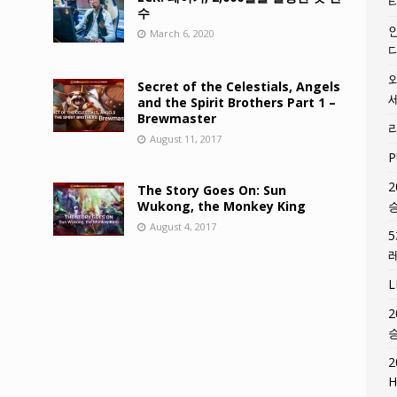
수
March 6, 2020
Secret of the Celestials, Angels
and the Spirit Brothers Part 1 –
Brewmaster
August 11, 2017
P
2
The Story Goes On: Sun
Wukong, the Monkey King
August 4, 2017
2
2