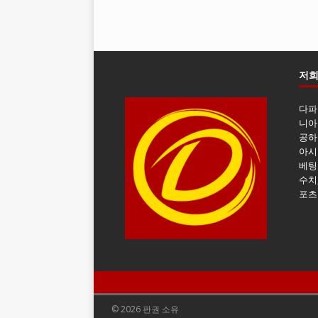
저희
다파
니아
공하
아시
베팅
수치
포츠
© 2026 판권 소유