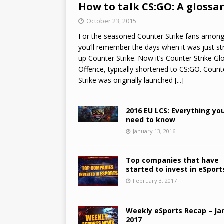
How to talk CS:GO: A glossa
October 23, 2015
For the seasoned Counter Strike fans among
you’ll remember the days when it was just st
up Counter Strike. Now it’s Counter Strike Gl
Offence, typically shortened to CS:GO. Count
Strike was originally launched
[...]
2016 EU LCS: Everything yo
need to know
January 13, 2016
Top companies that have
started to invest in eSport
February 3, 2017
Weekly eSports Recap – Jan
2017