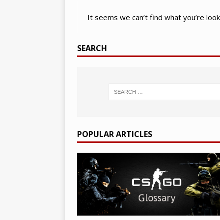
[ March 22, 2021 ]
PUBG 모바일
It seems we can’t find what you’re look
BATTLEGROUNDS
[ March 26, 2021 ]
2021년 SE
SEARCH
POPULAR ARTICLES