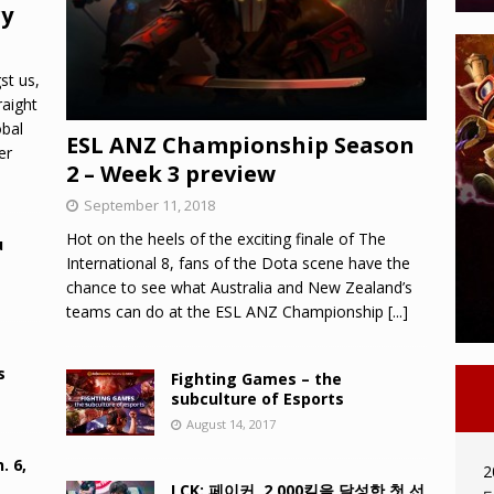
ry
st us,
raight
obal
ESL ANZ Championship Season
er
2 – Week 3 preview
September 11, 2018
Hot on the heels of the exciting finale of The
u
International 8, fans of the Dota scene have the
chance to see what Australia and New Zealand’s
teams can do at the ESL ANZ Championship
[...]
s
Fighting Games – the
subculture of Esports
August 14, 2017
. 6,
2
LCK: 페이커, 2,000킬을 달성한 첫 선