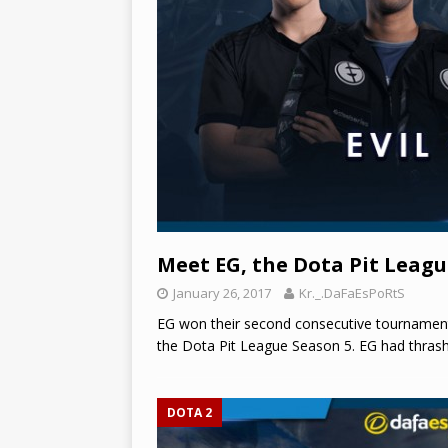
Meet EG, the Dota Pit Leag
January 26, 2017
Kr._.DaFaEsPoRtS
EG won their second consecutive tournament a
the Dota Pit League Season 5. EG had thrash
DOTA 2