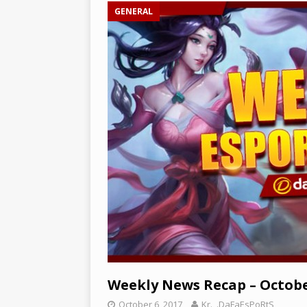
[ March 22, 2021 ]
PUBG 모바일
GENERAL
BATTLEGROUNDS
[ March 26, 2021 ]
2021년 SE
Weekly News Recap – October
October 6, 2017
Kr._.DaFaEsPoRtS