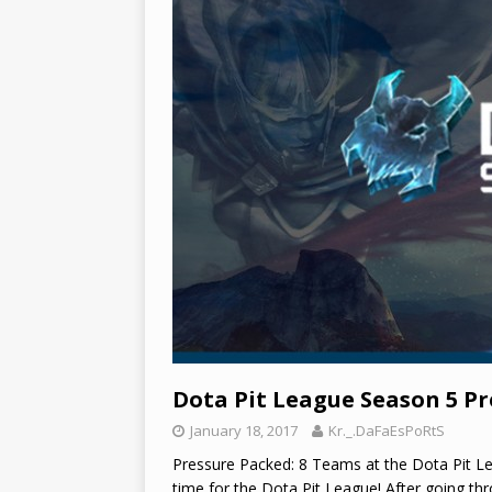
Dota Pit League Season 5 P
January 18, 2017
Kr._.DaFaEsPoRtS
Pressure Packed: 8 Teams at the Dota Pit L
time for the Dota Pit League! After going thr