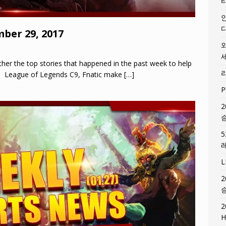
ber 29, 2017
er the top stories that happened in the past week to help
s! League of Legends C9, Fnatic make
[…]
P
2
2
2