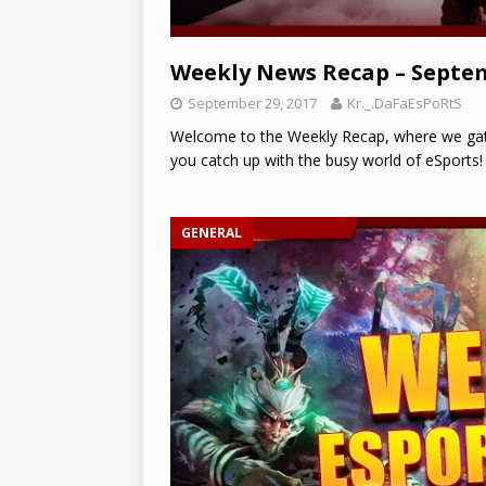
Weekly News Recap – Septem
September 29, 2017
Kr._.DaFaEsPoRtS
Welcome to the Weekly Recap, where we gath
you catch up with the busy world of eSport
GENERAL