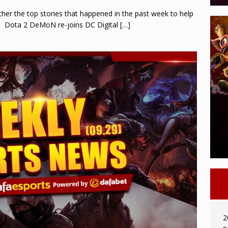
er the top stories that happened in the past week to help
s! Dota 2 DeMoN re-joins DC Digital
[…]
2