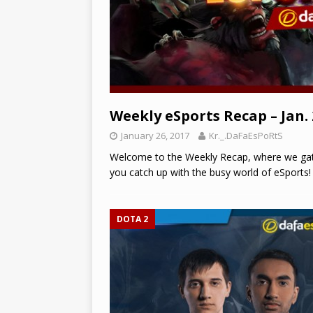
Weekly eSports Recap – Jan. 
January 26, 2017
Kr._.DaFaEsPoRtS
Welcome to the Weekly Recap, where we gath
you catch up with the busy world of eSport
DOTA 2