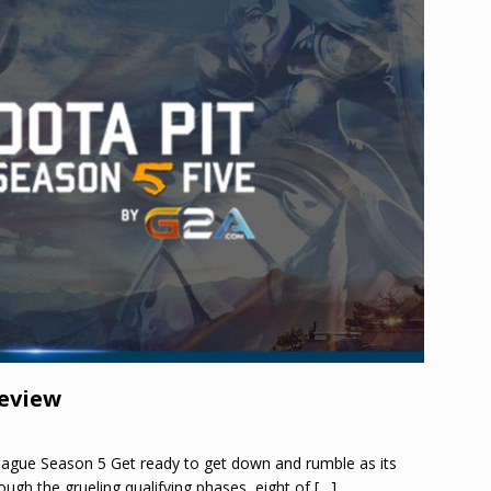
review
eague Season 5 Get ready to get down and rumble as its
ough the grueling qualifying phases, eight of
[…]