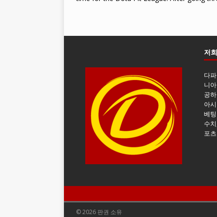
저희
다파
니아
공하
아시
베팅
수치
포츠
© 2026 판권 소유