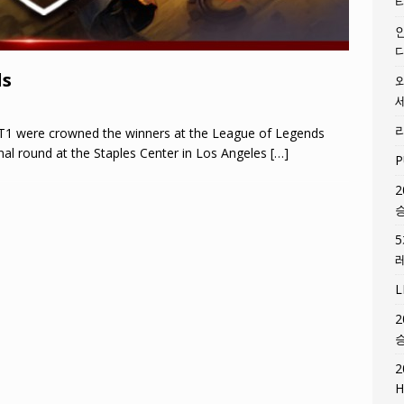
ds
m T1 were crowned the winners at the League of Legends
nal round at the Staples Center in Los Angeles
[…]
P
2
2
2