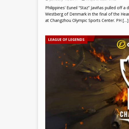
Philippines’ Euneil “Staz” Javiñas pulled off
Westberg of Denmark in the final of the He
at Changzhou Olympic Sports Center. PH
[…]
LEAGUE OF LEGENDS