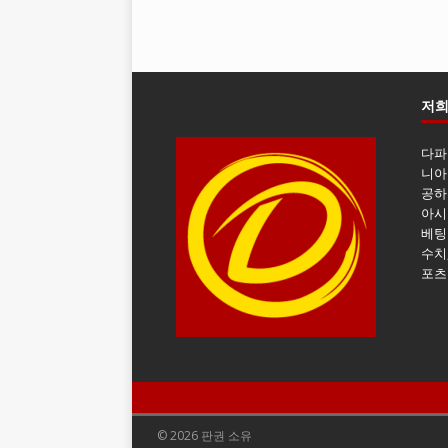
저희
다파
니아
공하
아시
베팅
수치
포츠
© 2026 판권 소유