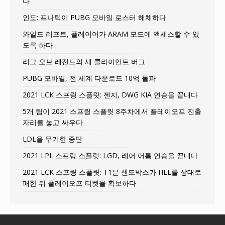
다
인도: 프나틱이 PUBG 모바일 로스터 해체하다
와일드 리프트, 플레이어가 ARAM 모드에 액세스할 수 있
도록 하다
리그 오브 레전드의 새 클라이언트 버그
PUBG 모바일, 전 세계 다운로드 10억 돌파
2021 LCK 스프링 스플릿: 젠지, DWG KIA 연승을 끝내다
5개 팀이 2021 스프링 스플릿 8주차에서 플레이오프 진출
자리를 놓고 싸우다
LDL을 무기한 중단
2021 LPL 스프링 스플릿: LGD, 레어 어톰 연승을 끝내다
2021 LCK 스프링 스플릿: T1은 샌드박스가 HLE를 상대로
패한 뒤 플레이오프 티켓을 확보하다