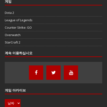
게임
Dota 2
League of Legends
Counter Strike: GO
Overwatch
StarCraft 2
계속 이용하십시오
게임 아카이브