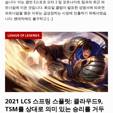
습니다. 이는 겜빗 E스포츠 도타 2 및 포트나이트 팀과의 최근 파
트너쉽에 이은 것입니다. 화요일 클럽이 발표한 성명서에 따르면
파트너쉽을 맺은 이유는 급성장하는 시장에 진출하기 위해서였습
니다. 팬데믹에도 불구하고
[…]
LEAGUE OF LEGENDS
2021 LCS 스프링 스플릿: 클라우드9,
TSM를 상대로 의미 있는 승리를 거두